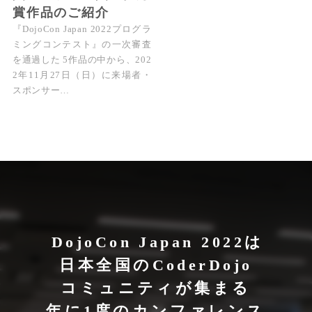
賞作品のご紹介
『DojoCon Japan 2022プログラ
ミングコンテスト』の一次審査
を通過した 5作品の中から、202
2年11月27日（日）に来場者・
スポンサー…
DojoCon Japan 2022は
日本全国のCoderDojo
コミュニティが集まる
年に1度のカンファレンス