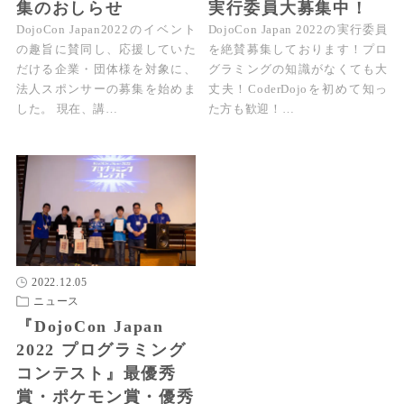
集のおしらせ
実行委員大募集中！
DojoCon Japan2022のイベント
DojoCon Japan 2022の実行委員
の趣旨に賛同し、応援していた
を絶賛募集しております！プロ
だける企業・団体様を対象に、
グラミングの知識がなくても大
法人スポンサーの募集を始めま
丈夫！CoderDojoを初めて知っ
した。 現在、講…
た方も歓迎！…
2022.12.05
ニュース
『DojoCon Japan
2022 プログラミング
コンテスト』最優秀
賞・ポケモン賞・優秀